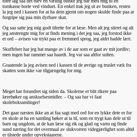
totre lag saa det blev en vældig bunke jeg bar med mig til en
tomkasse borte ved vinduet. En enkel trak jeg ut av bunken, resten
la jeg ned i kassen for at ha dem gjemt om nogen skulde finde paa at
forgripe sig paa min dyrbare skat.
Og saa satte jeg mig godt tilrette for at læse. Men alt jeg stirret og alt
jeg anstrengte mig for at finds mening i det jeg saa, jeg forstod ikke
et ord – avisen var trykt paa et fremmed sprog, jeg aldri hadde lært.
Skuffelser har jeg hat mange av i de aar som er gaat av mit jordliv;
men ingen har rammet saa haardt. Jeg var saa altfor sulten.
Graatende la jeg avisen ned i kassen til de øvrige og truslet væk fra
skatten som ikke var tilgjængelig for mig.
Meget har forandret sig siden da. Skolerne er blit rikere paa
lærebøker og anskuelsesmidler. – Og saa har vi faat
skoleboksamlinger!
Det gaar næsten ikke an at faa sagt med ord for en lykke dete er for
en skole at ha en samling bøker at ta til, som en trygt kan dele ut til
barn og ungdom, at de kan læse sig rik og glad og varm og finde
sund næring for det overmaal av slukvorren videgjærlighet som altid
er tilstede under opvekstaarene.