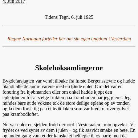
4. Juli 2017
Tidens Tegn, 6. juli 1925
Regine Normann forteller her om sin egen ungdom i Vesterålen
Skoleboksamlingerne
Bygdefarsjagten var vendt tilbake fra første Bergensstevne og hadde
blandt alle de andre varene med en tønde epler. Om det var en
foræring fra kjøbmanden eller om onkel hadde kjøpt den
eplertønden for at sælge frukten paa kramboden har jeg glemt. Jeg
mindes bare at de voksne tok de store deilige eplene op av tønden
og la dem forsiktig paa et hvitt laken som var bredt ut over gulvet
paa krambodloftet.
Nu var epler en sjelden frukt dernord i Vesteraalen i min opvekst. Vi
frydet os ved synet av dem i julen – og fik saavidt smake en bete. En
og anden gang vanket der kanske et helt eple til os barn; men da