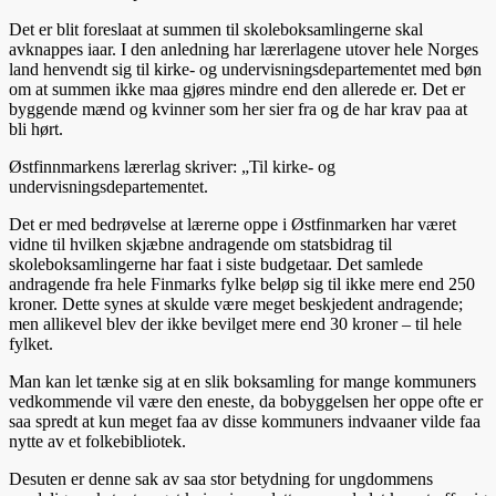
Det er blit foreslaat at summen til skoleboksamlingerne skal
avknappes iaar. I den anledning har lærerlagene utover hele Norges
land henvendt sig til kirke- og undervisningsdepartementet med bøn
om at summen ikke maa gjøres mindre end den allerede er. Det er
byggende mænd og kvinner som her sier fra og de har krav paa at
bli hørt.
Østfinnmarkens lærerlag skriver: „Til kirke- og
undervisningsdepartementet.
Det er med bedrøvelse at lærerne oppe i Østfinmarken har været
vidne til hvilken skjæbne andragende om statsbidrag til
skoleboksamlingerne har faat i siste budgetaar. Det samlede
andragende fra hele Finmarks fylke beløp sig til ikke mere end 250
kroner. Dette synes at skulde være meget beskjedent andragende;
men allikevel blev der ikke bevilget mere end 30 kroner – til hele
fylket.
Man kan let tænke sig at en slik boksamling for mange kommuners
vedkommende vil være den eneste, da bobyggelsen her oppe ofte er
saa spredt at kun meget faa av disse kommuners indvaaner vilde faa
nytte av et folkebibliotek.
Desuten er denne sak av saa stor betydning for ungdommens