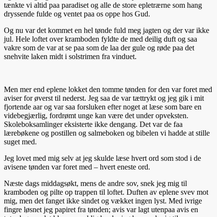
tænkte vi altid paa paradiset og alle de store epletrærne som hang
dryssende fulde og ventet paa os oppe hos Gud.
Og nu var det kommet en hel tønde fuld meg jagten og der var ikke
jul. Hele loftet over kramboden fyldte de med deilig duft og saa
vakre som de var at se paa som de laa der gule og røde paa det
snehvite laken midt i solstrimen fra vinduet.
Men mer end eplene lokket den tomme tønden for den var foret med
aviser for øverst til nederst. Jeg saa de var tættrykt og jeg gik i mit
fjortende aar og var saa forsluken efter noget at læse som bare en
videbegjærlig, fordrømt unge kan være det under opveksten.
Skoleboksamlinger eksisterte ikke dengang. Det var de faa
lærebøkene og postillen og salmeboken og bibelen vi hadde at stille
suget med.
Jeg lovet med mig selv at jeg skulde læse hvert ord som stod i de
avisene tønden var foret med – hvert eneste ord.
Næste dags middagsøkt, mens de andre sov, snek jeg mig til
kramboden og pilte op trappen til loftet. Duften av eplene svev mot
mig, men det fanget ikke sindet og vækket ingen lyst. Med ivrige
fingre løsnet jeg papiret fra tønden; avis var lagt utenpaa avis en