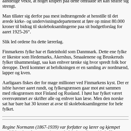
aandelige vekst, at noget kniperi paa dette omraade let kan straffe sig
strengt.
Man tillater sig derfor paa mest indtrængende at henstille til det
ærede kirke- og undervisningsdepartement at føre op minst 80.000
kroner til bidrag til skoleboksamlingerne paa sit budgetforslag for
aaret 1925-26“.
Slik led ordene fra dette lærerlag.
Finmarkens fylke har et flateinhold som Danmnark. Dette ene fylke
er likestor som Hedemarks, Akershus, Smaalenene og Bruskeruds
fylker tilsammenlagt, saa kan enhver tænke sig hvor spredt folk bor
deroppe. Deril kommer at befolkningen er en samling av nordmænd,
lapper og kven.
Aarligaars fiskes der for mage millioner ved Finmarkens kyst. Der er
isfrie havner aaret rundt, og fylkesgrænsen gaar mot øst sammen
med riksgrænsen mot Finland og Rusland. I høst har fylket været
oversvømmet av skrifter alle og enhver kan læse. Men den norske
sat har bare hat 30 kroner at avse til skoleboksamlingerne for hele
fylket.
Regine Normann (1867-1939) var forfatter og lærer og kjempet