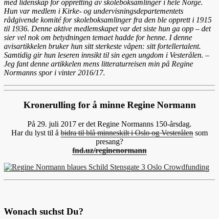
med lidenskap for oppretting av skoleboksamlinger i hele Norge.
Hun var medlem i Kirke- og undervisningsdepartementets
rådgivende komité for skoleboksamlinger fra den ble opprett i 1915
til 1936. Denne aktive medlemskapet var det siste hun ga opp – det
sier vel nok om betydningen temaet hadde for henne.
I denne
avisartikkelen bruker hun sitt sterkeste våpen: sitt fortellertalent.
Samtidig gir hun leseren innsikt til sin egen ungdom i Vesterålen. –
Jeg fant denne artikkelen mens litteraturreisen min på Regine
Normanns spor i vinter 2016/17.
Kronerulling for å minne Regine Normann
På 29. juli 2017 er det Regine Normanns 150-årsdag.
Har du lyst til å
bidra til blå minneskilt i Oslo og Vesterålen
som
presang?
fnd.uz/reginenormann
Wonach suchst Du?