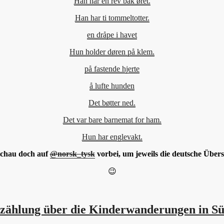
Han har en rev bak øret.
Han har ti tommeltotter.
en dråpe i havet
Hun holder døren på klem.
på fastende hjerte
å lufte hunden
Det bøtter ned.
Det var bare barnemat for ham.
Hun har englevakt.
schau doch auf
@norsk_tysk
vorbei, um jeweils die deutsche Übers
😉
rzählung über die Kinderwanderungen in S