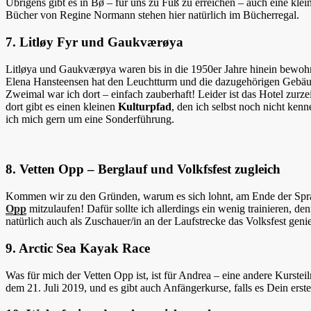
Übrigens gibt es in Bø – für uns zu Fuß zu erreichen – auch eine kle
Bücher von Regine Normann stehen hier natürlich im Bücherregal.
7. Litløy Fyr und Gaukværøya
Litløya und Gaukværøya waren bis in die 1950er Jahre hinein bewohnt,
Elena Hansteensen hat den Leuchtturm und die dazugehörigen Gebäud
Zweimal war ich dort – einfach zauberhaft! Leider ist das Hotel zurz
dort gibt es einen kleinen
Kulturpfad
, den ich selbst noch nicht ke
ich mich gern um eine Sonderführung.
8. Vetten Opp – Berglauf und Volkfsfest zugleich
Kommen wir zu den Gründen, warum es sich lohnt, am Ende der Sprac
Opp
mitzulaufen! Dafür sollte ich allerdings ein wenig trainieren, d
natürlich auch als Zuschauer/in an der Laufstrecke das Volksfest geni
9. Arctic Sea Kayak Race
Was für mich der Vetten Opp ist, ist für Andrea – eine andere Kurst
dem 21. Juli 2019, und es gibt auch Anfängerkurse, falls es Dein erst