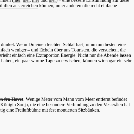
inden (
hier
,
hier
,
hier
und
hier
) – eine bessere Einstimmung auf diese
ünften aus erreichen
können, unter anderem die recht einfache
h dunkel. Wenn Du einen leichten Schlaf hast, nimm am besten eine
ch weniger – und lächeln über uns Touristen, die versuchen, die
eiht einfach eine Extraportion Energie. Nicht nur die Abende lassen
ck haben, ein paar warme Tage zu erwischen, können wir sogar ein sehr
 fra Havet
. Wenige Meter vom Mann vom Meer entfernt befindet
n Königin Sonja, die eine besondere Verbindung zu den Vesterålen hat
tig eine Freiluftbühne mit fest montierten Sitzbänken.