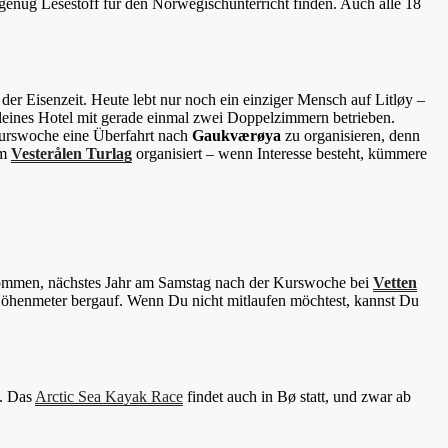
t genug Lesestoff für den Norwegischunterricht finden. Auch alle 18
der Eisenzeit. Heute lebt nur noch ein einziger Mensch auf Litløy –
eines Hotel mit gerade einmal zwei Doppelzimmern betrieben.
 Kurswoche eine Überfahrt nach
Gaukværøya
zu organisieren, denn
om
Vesterålen Turlag
organisiert – wenn Interesse besteht, kümmere
enommen, nächstes Jahr am Samstag nach der Kurswoche bei
Vetten
00 Höhenmeter bergauf. Wenn Du nicht mitlaufen möchtest, kannst Du
s. Das
Arctic Sea Kayak Race
findet auch in Bø statt, und zwar ab