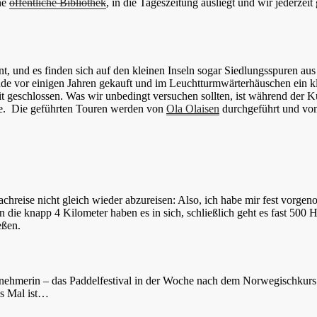
ine
öffentliche Bibliothek
, in die Tageszeitung ausliegt und wir jederzei
 und es finden sich auf den kleinen Inseln sogar Siedlungsspuren aus 
e vor einigen Jahren gekauft und im Leuchtturmwärterhäuschen ein kl
eit geschlossen. Was wir unbedingt versuchen sollten, ist während der
nne. Die geführten Touren werden von
Ola Olaisen
durchgeführt und v
hreise nicht gleich wieder abzureisen: Also, ich habe mir fest vorg
enn die knapp 4 Kilometer haben es in sich, schließlich geht es fast 5
eßen.
eilnehmerin – das Paddelfestival in der Woche nach dem Norwegischkur
es Mal ist…