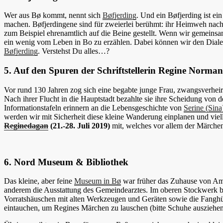
Wer aus Bø kommt, nennt sich
Bøfjerding
. Und ein Bøfjerding ist ei
machen. Bøfjerdingene sind für zweierlei berühmt: ihr Heimweh nach
zum Beispiel ehrenamtlich auf die Beine gestellt. Wenn wir gemeinsam
ein wenig vom Leben in Bo zu erzählen. Dabei können wir den Dialek
Bøfjerding
. Verstehst Du alles…?
5. Auf den Spuren der Schriftstellerin Regine Norma
Vor rund 130 Jahren zog sich eine begabte junge Frau, zwangsverheir
Nach ihrer Flucht in die Hauptstadt bezahlte sie ihre Scheidung von
Informationstafeln erinnern an die Lebensgeschichte von
Serine (Sin
werden wir mit Sicherheit diese kleine Wanderung einplanen und viel
Reginedagan
(21.-28. Juli 2019)
mit, welches vor allem der Märchen
6. Nord Museum & Bibliothek
Das kleine, aber feine
Museum in Bø
war früher das Zuhause von Amt
anderem die Ausstattung des Gemeindearztes. Im oberen Stockwerk b
Vorratshäuschen mit alten Werkzeugen und Geräten sowie die Fanghüt
eintauchen, um Regines Märchen zu lauschen (bitte Schuhe ausziehen