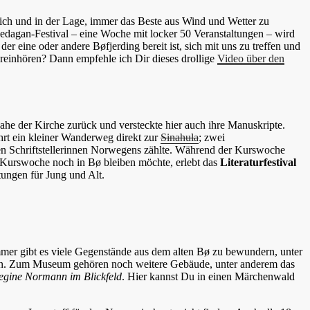
ndlich und in der Lage, immer das Beste aus Wind und Wetter zu
edagan-Festival – eine Woche mit locker 50 Veranstaltungen – wird
 eine oder andere Bøfjerding bereit ist, sich mit uns zu treffen und
reinhören? Dann empfehle ich Dir dieses drollige
Video über den
he der Kirche zurück und versteckte hier auch ihre Manuskripte.
hrt ein kleiner Wanderweg direkt zur
Sinahula
; zwei
ten Schriftstellerinnen Norwegens zählte. Während der Kurswoche
r Kurswoche noch in Bø bleiben möchte, erlebt das
Literaturfestival
ungen für Jung und Alt.
er gibt es viele Gegenstände aus dem alten Bø zu bewundern, unter
nden. Zum Museum gehören noch weitere Gebäude, unter anderem das
egine Normann im Blickfeld
. Hier kannst Du in einen Märchenwald