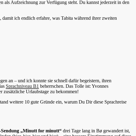
 als Aufzeichnung zur Verfügung steht. Du kannst jederzeit in den
, damit ich endlich erfahre, was Tabita während ihrer zweiten
n an – und ich konnte sie schnell dafür begeistern, ihren
das
Sprachniveau B1
beherrschen. Das Tolle ist: Yvonnes
ber zusätzliche Urlaubstage zu bekommen!
and weitere 10 gute Gründe ein, warum Du Dir diese Sprachreise
-Sendung „Minutt for minutt“
drei Tage lang in Bø gewandert ist,