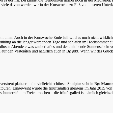
es dort ist. Du kannst die Sendungen immer noch in der Mediathek f
n, viele davon werden wir in der Kurswoche
zu Fuß von unseren Unterk
icht unter. Auch in der Kurswoche Ende Juli wird es noch nicht wirklic
ühling an die länger werdenden Tage und schlafen im Hochsommer einfa
losen Abende etwas zauberhaftes und der anhaltende Sonnenschein verl
ll auf den Vesterålen und natürlich auch in Bø gibt. Wenn wir das Glü
streut platziert – die vielleicht schönste Skulptur steht in Bø:
Mannen
tpuren. Eingeweiht wurde die friluftsgalleri übrigens im Jahr 2015 vo
unterricht im Freien machen – die friluftsgalleri ist nämlich gleichzei