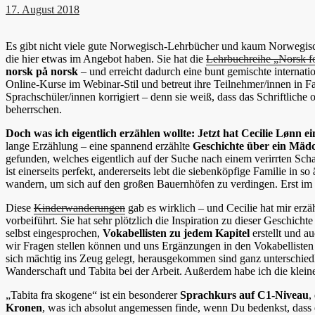
17. August 2018
Es gibt nicht viele gute Norwegisch-Lehrbücher und kaum Norwegisch
die hier etwas im Angebot haben. Sie hat die
Lehrbuchreihe „Norsk f
norsk på norsk
– und erreicht dadurch eine bunt gemischte internatio
Online-Kurse im Webinar-Stil und betreut ihre Teilnehmer/innen in Fa
Sprachschüler/innen korrigiert – denn sie weiß, dass das Schriftliche
beherrschen.
Doch was ich eigentlich erzählen wollte: Jetzt hat Cecilie Lønn 
lange Erzählung – eine spannend erzählte
Geschichte über ein Mäd
gefunden, welches eigentlich auf der Suche nach einem verirrten Sc
ist einerseits perfekt, andererseits lebt die siebenköpfige Familie in
wandern, um sich auf den großen Bauernhöfen zu verdingen. Erst im 
Diese
Kinderwanderungen
gab es wirklich – und Cecilie hat mir erzä
vorbeiführt. Sie hat sehr plötzlich die Inspiration zu dieser Gesch
selbst eingesprochen,
Vokabellisten zu jedem Kapitel
erstellt und a
wir Fragen stellen können und uns Ergänzungen in den Vokabellisten 
sich mächtig ins Zeug gelegt, herausgekommen sind ganz unterschiedli
Wanderschaft und Tabita bei der Arbeit. Außerdem habe ich die kleine 
„Tabita fra skogene“ ist ein besonderer
Sprachkurs auf C1-Niveau
,
Kronen
, was ich absolut angemessen finde, wenn Du bedenkst, dass e