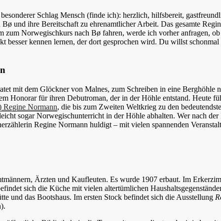
n besonderer Schlag Mensch (finde ich): herzlich, hilfsbereit, gastfreu
 Bø und ihre Bereitschaft zu ehrenamtlicher Arbeit. Das gesamte Regin
 zum Norwegischkurs nach Bø fahren, werde ich vorher anfragen, ob der
t besser kennen lernen, der dort gesprochen wird. Du willst schonmal 
nn
atet mit dem Glöckner von Malnes, zum Schreiben in eine Berghöhle na
 dem Honorar für ihren Debutroman, der in der Höhle entstand. Heute fü
a) Regine Normann
, die bis zum Zweiten Weltkrieg zu den bedeutends
leicht sogar Norwegischunterricht in der Höhle abhalten. Wer nach de
erzählerin Regine Normann huldigt – mit vielen spannenden Veranstalt
männern, Ärzten und Kaufleuten. Es wurde 1907 erbaut. Im Erkerzimm
efindet sich die Küche mit vielen altertümlichen Haushaltsgegenstä
te und das Bootshaus. Im ersten Stock befindet sich die Ausstellung
R
).