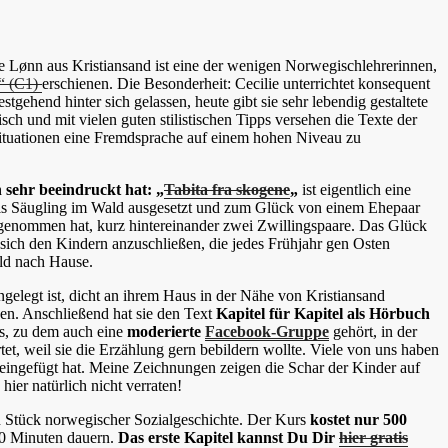
 Lønn aus Kristiansand ist eine der wenigen Norwegischlehrerinnen,
t“ (C1)
erschienen. Die Besonderheit: Cecilie unterrichtet konsequent
gehend hinter sich gelassen, heute gibt sie sehr lebendig gestaltete
ch und mit vielen guten stilistischen Tipps versehen die Texte der
– Situationen eine Fremdsprache auf einem hohen Niveau zu
h sehr beeindruckt hat: „
Tabita fra skogene
„
ist eigentlich eine
als Säugling im Wald ausgesetzt und zum Glück von einem Ehepaar
fgenommen hat, kurz hintereinander zwei Zwillingspaare. Das Glück
t, sich den Kindern anzuschließen, die jedes Frühjahr gen Osten
eld nach Hause.
gelegt ist, dicht an ihrem Haus in der Nähe von Kristiansand
ben. Anschließend hat sie den Text
Kapitel für Kapitel als Hörbuch
rs, zu dem auch eine
moderierte
Facebook-Gruppe
gehört, in der
t, weil sie die Erzählung gern bebildern wollte. Viele von uns haben
t eingefügt hat. Meine Zeichnungen zeigen die Schar der Kinder auf
ier natürlich nicht verraten!
ein Stück norwegischer Sozialgeschichte. Der Kurs
kostet nur 500
 30 Minuten dauern.
Das erste Kapitel kannst Du Dir
hier gratis