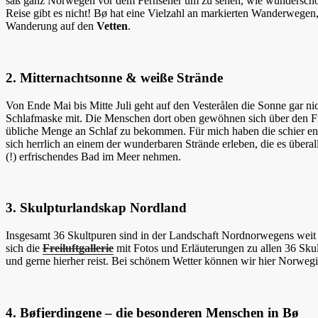
saß ganz Norwegen vor dem Fernseher um zu sehen, wie wunderschön 
Reise gibt es nicht! Bø hat eine Vielzahl an markierten Wanderwege
Wanderung auf den
Vetten
.
2. Mitternachtsonne & weiße Strände
Von Ende Mai bis Mitte Juli geht auf den Vesterålen die Sonne gar n
Schlafmaske mit. Die Menschen dort oben gewöhnen sich über den Fr
übliche Menge an Schlaf zu bekommen. Für mich haben die schier end
sich herrlich an einem der wunderbaren Strände erleben, die es übera
(!) erfrischendes Bad im Meer nehmen.
3. Skulpturlandskap Nordland
Insgesamt 36 Skultpuren sind in der Landschaft Nordnorwegens weit ver
sich die
Freiluftgallerie
mit Fotos und Erläuterungen zu allen 36 Skul
und gerne hierher reist. Bei schönem Wetter können wir hier Norwegisch
4. Bøfjerdingene – die besonderen Menschen in Bø