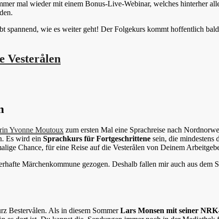
er mal wieder mit einem Bonus-Live-Webinar, welches hinterher allen
den.
ibt spannend, wie es weiter geht! Der Folgekurs kommt hoffentlich bald
e Vesterålen
n
rin Yvonne Moutoux
zum ersten Mal eine Sprachreise nach Nordnorwege
. Es wird ein
Sprachkurs für Fortgeschrittene
sein, die mindestens 
malige Chance, für eine Reise auf die Vesterålen von Deinem Arbeitge
berhafte Märchenkommune gezogen. Deshalb fallen mir auch aus dem St
urz Bestervålen. Als in diesem Sommer
Lars Monsen mit seiner NRK