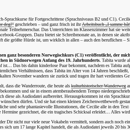
-Sprachkurse für Fortgeschrittene (Sprachniveaus B2 und C1). Cecilie
or deg!“
geschrieben – und ganz frisch ist ihr
Arbeitsbuch „I samme bå
nale Teilnehmerschar. Das Unterrichten im Klassenzimmer hat sie weitest
cebook-Gruppen. Dazu bietet sie Schreibmonate an, in denen sie akribis
 oft die größte Hürde ist, um wirklich in allen – auch den beruflichen 
einen ganz besonderen Norwegischkurs (C1) veröffentlicht, der mic
chen in Südnorwegen Anfang des 19. Jahrhunderts
. Tabita wurde 
haf ist… Das bis dahin kinderlose Paar bekommt, nachdem es Tabita au
 so ärmlichen Verhältnissen, dass Tabita im Alter von 14 Jahren beschließ
kalten November wandern sie zurück und tragen ihr hart verdientes G
hlt, dass die Wanderroute, die heute als
kulturhistorischer Wanderweg
an
ichte bekommen und sie in einem atemberaubendem Tempo niedergeschrie
uch diese als Audiodatei aufbereitet. Herausgekommen ist ein Sprachku
wünschen dürfen. Und sie hat einen kleinen Zeichenwettbewerb gestarte
che und sehr phantasievolle Illustrationen, die Cecilie alle in den Tex
Hermine gezeichnet, die ein tragisches Schicksal erleidet… Alles wird h
 der Dir nicht nur viele neue Vokabeln vermittelt, sondern auch noch 
s sich um 17 lange Kapitel handelt, die als Audiodatei jeweils 20 bis