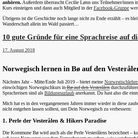
anhören.
Außerdem überrascht Cecilie Lønn uns Teilnehmer/innen imm
Kurs einsteigen und dann auch Mitglied in der
Facebook-Gruppe
wer
Übrigens ist die Geschichte noch lange nicht zu Ende erzählt – es ble
Wanderschaft allein im Wald passiert…
10 gute Gründe für eine Sprachreise auf di
17. August 2018
Norwegisch lernen in Bø auf den Vesteråle
Nächstes Jahr – Mitte/Ende Juli 2019 – bietet meine
Norwegischlehre
einwöchigen Norwegischkurs in
Bø auf den Vesterålen
durchzuführen
Sprachreisen sind als
Bildungsurlaub
anerkannt. Du hast also die ein
Mich hat es in den vergangenenen Jahren immer wieder in diese zau
nicht entgehen lassen solltest, um Dein Norwegisch zu verbessern:
1. Perle der Vesterålen & Hikers Paradise
Die Kommune Bø wird auch als die Perle Vesterålens bezeichnet – k