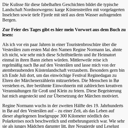
Die Kulisse für diese fabelhaften Geschichten bildet die typische
Landschaft Nordnorwegens: karge Küstenstreifen mit vorgelagerten
Inselchen sowie tiefe Fjorde mit steil aus dem Wasser aufragenden
Bergen.
Zur Feier des Tages gibt es hier mein Vorwort aus dem Buch zu
lesen:
Als ich vor ein paar Jahren in einer Touristenbroschüre über die
Vesterålen zum ersten Mal den Namen Regine Normann las, ahnte
ich nicht, wie sehr mich diese Schriftstellerin und ihr Heimatort
einmal in ihren Bann ziehen würden. Mittlerweile reise ich
regelmäßig nach Bø auf den Vesterålen und lasse mich von der
atemberaubenden Küstenlandschaft verzaubern. Besonders gern bin
ich Ende Juli dort, um das einwöchige Festival Reginedagan zu
Ehren der Märchenerzählerin mitzuerleben. Die Menschen in Bø
verstehen es, ihre berühmte Einwohnerin mit zahlreichen kreativen
Veranstaltungen für Groß und Klein zu feiern. Diese Begeisterung
hat mich angesteckt und zur Übersetzung der Märchen motiviert.
Regine Normann wuchs in der zweiten Hälfte des 19. Jahrhunderts
in Bø auf den Vesterålen auf – zu einer Zeit, als das Leben auf
dieser abgelegenen Inselgruppe 300 Kilometer nördlich des
Polarkreises noch beschwerlich und entbehrungsreich war. Wie sehr
sie als junges Mädchen darunter litt, ihre Neugierde und Leselust