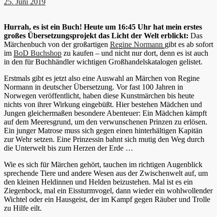
25. Juni 2019
Hurrah, es ist ein Buch! Heute um 16:45 Uhr hat mein erstes
großes Übersetzungsprojekt das Licht der Welt erblickt:
Das
Märchenbuch von der großartigen
Regine Normann
gibt es ab sofort
im
BoD Buchshop
zu kaufen – und nicht nur dort, denn es ist auch
in den für Buchhändler wichtigen Großhandelskatalogen gelistet.
Erstmals gibt es jetzt also eine Auswahl an Märchen von Regine
Normann in deutscher Übersetzung. Vor fast 100 Jahren in
Norwegen veröffentlicht, haben diese Kunstmärchen bis heute
nichts von ihrer Wirkung eingebüßt. Hier bestehen Mädchen und
Jungen gleichermaßen besondere Abenteuer: Ein Mädchen kämpft
auf dem Meeresgrund, um den verwunschenen Prinzen zu erlösen.
Ein junger Matrose muss sich gegen einen hinterhältigen Kapitän
zur Wehr setzen. Eine Prinzessin bahnt sich mutig den Weg durch
die Unterwelt bis zum Herzen der Erde …
Wie es sich für Märchen gehört, tauchen im richtigen Augenblick
sprechende Tiere und andere Wesen aus der Zwischenwelt auf, um
den kleinen Heldinnen und Helden beizustehen. Mal ist es ein
Ziegenbock, mal ein Eissturmvogel, dann wieder ein wohlwollender
Wichtel oder ein Hausgeist, der im Kampf gegen Räuber und Trolle
zu Hilfe eilt.