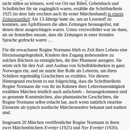
nicht stillen zu können, weil vor Ort nur Bibel, Gebetsbuch und
Schulbücher für sie zugänglich waren, erzählte die Schriftstellerin
1925 (in dem Jahr erschien auch ihr erster Märchenband)
in einem
Zeitungsartikel
: Als 13-Jährige hatte sie, um an Lesestoff zu
kommen, aus Apfelfässern die alten Zeitungen herausgelöst, mit
denen diese ausgeschlagen waren. Umso verzweifelter war sie dann,
als sie feststellen musste, dass die Zeitungen in einer fremden
Sprache gedruckt waren …
Für die erwachsene Regine Normann blieb es Zeit ihres Lebens eine
Herzensangelegenheit, Kindern den Zugang insbesondere zu
solchen Büchern zu ermöglichen, die ihre Phantasie anregten. Sie
setzte sich für den Auf- und Ausbau von Schulbibliotheken in ganz
Norwegen ein, und sie nutzte ihre Rolle als Lehrerin, um ihren
Schülern regelmäßig Geschichten zu erzählen. Vor diesem
Hintergrund erscheint es nur folgerichtig, dass die Schriftstellerin
Regine Normann die von ihr im Rahmen ihrer Lehrerinnentätigkeit
erzählten Märchen letztlich auch aufschrieb – herausgekommen sind
so genannte Kunstmärchen, also phantastische Geschichten, die
Regine Normann selbst erdacht hat, auch wenn natürlich einzelne
Elemente als typisch nordische Märchenmotive bekannt und tradiert
sind.
Insgesamt 20 Märchen veröffentlichte Regine Normann in ihren
zwei Märchenbüchern
Eventyr
(1925) und
Nye Eventyr
(1926).