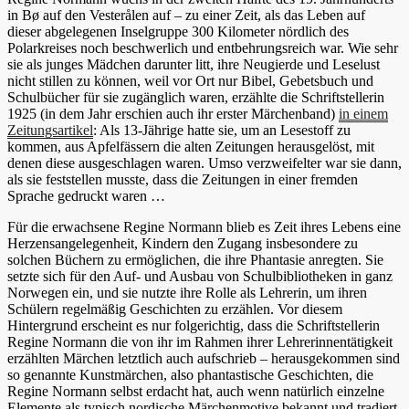
in Bø auf den Vesterålen auf – zu einer Zeit, als das Leben auf
dieser abgelegenen Inselgruppe 300 Kilometer nördlich des
Polarkreises noch beschwerlich und entbehrungsreich war. Wie sehr
sie als junges Mädchen darunter litt, ihre Neugierde und Leselust
nicht stillen zu können, weil vor Ort nur Bibel, Gebetsbuch und
Schulbücher für sie zugänglich waren, erzählte die Schriftstellerin
1925 (in dem Jahr erschien auch ihr erster Märchenband)
in einem
Zeitungsartikel
: Als 13-Jährige hatte sie, um an Lesestoff zu
kommen, aus Apfelfässern die alten Zeitungen herausgelöst, mit
denen diese ausgeschlagen waren. Umso verzweifelter war sie dann,
als sie feststellen musste, dass die Zeitungen in einer fremden
Sprache gedruckt waren …
Für die erwachsene Regine Normann blieb es Zeit ihres Lebens eine
Herzensangelegenheit, Kindern den Zugang insbesondere zu
solchen Büchern zu ermöglichen, die ihre Phantasie anregten. Sie
setzte sich für den Auf- und Ausbau von Schulbibliotheken in ganz
Norwegen ein, und sie nutzte ihre Rolle als Lehrerin, um ihren
Schülern regelmäßig Geschichten zu erzählen. Vor diesem
Hintergrund erscheint es nur folgerichtig, dass die Schriftstellerin
Regine Normann die von ihr im Rahmen ihrer Lehrerinnentätigkeit
erzählten Märchen letztlich auch aufschrieb – herausgekommen sind
so genannte Kunstmärchen, also phantastische Geschichten, die
Regine Normann selbst erdacht hat, auch wenn natürlich einzelne
Elemente als typisch nordische Märchenmotive bekannt und tradiert