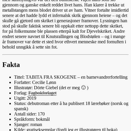
gjennom og ganske enkelt reddet livet hans. Han klarer å trekke ut
metallstangen mens blodet driver ut av ham. Vitner fortalte imidlertid
senere at det hadde lydd et infernalsk skrik gjennom heiene – og det
skulle gå gjetord om skriket i generasjoner framover. Lysningen han
stod på skulle faktisk senere bli oppkalt etter nettopp dette skriket,
for på folkemunne ble plassen etterpå kalt for Djevelskriket. Andre
endret senere navnet til Knutsrallingen og Blodstølen – og i mange
år framover var dette et sted hvor ethvert menneske med fornuften i
behold unngikk å sette sin fot.
Fakta
Tittel:
TABITA FRA SKOGENE – en barnevandrerfortelling
Forfatter:
Cecilie Lønn
Illustratør: Dörte Giebel (det er meg 🙂 )
Forlag:
Fagbokforlaget
Utgitt: 2019
Status: debutroman etter å ha publisert 18 lærebøker (norsk og
spansk)
Antall sider: 170
Språkform: bokmål
Sjanger: roman
Kilde: gratiseksemplar (fordi jeg er illustratøren til boka)