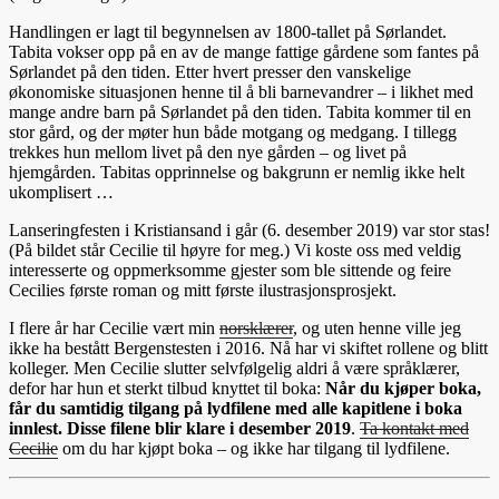
Handlingen er lagt til begynnelsen av 1800-tallet på Sørlandet.
Tabita vokser opp på en av de mange fattige gårdene som fantes på
Sørlandet på den tiden. Etter hvert presser den vanskelige
økonomiske situasjonen henne til å bli barnevandrer – i likhet med
mange andre barn på Sørlandet på den tiden. Tabita kommer til en
stor gård, og der møter hun både motgang og medgang. I tillegg
trekkes hun mellom livet på den nye gården – og livet på
hjemgården. Tabitas opprinnelse og bakgrunn er nemlig ikke helt
ukomplisert …
Lanseringfesten i Kristiansand i går (6. desember 2019) var stor stas!
(På bildet står Cecilie til høyre for meg.) Vi koste oss med veldig
interesserte og oppmerksomme gjester som ble sittende og feire
Cecilies første roman og mitt første ilustrasjonsprosjekt.
I flere år har Cecilie vært min
norsklærer
, og uten henne ville jeg
ikke ha bestått Bergenstesten i 2016. Nå har vi skiftet rollene og blitt
kolleger. Men Cecilie slutter selvfølgelig aldri å være språklærer,
defor har hun et sterkt tilbud knyttet til boka:
Når du kjøper boka,
får du samtidig tilgang på lydfilene med alle kapitlene i boka
innlest. Disse filene blir klare i desember 2019
.
Ta kontakt med
Cecilie
om du har kjøpt boka – og ikke har tilgang til lydfilene.