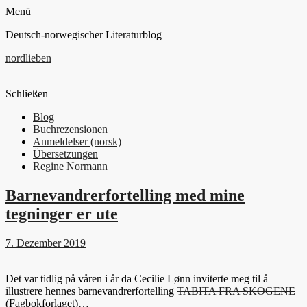
Menü
Deutsch-norwegischer Literaturblog
nordlieben
Schließen
Blog
Buchrezensionen
Anmeldelser (norsk)
Übersetzungen
Regine Normann
Barnevandrerfortelling med mine
tegninger er ute
7. Dezember 2019
Det var tidlig på våren i år da Cecilie Lønn inviterte meg til å
illustrere hennes barnevandrerfortelling
TABITA FRA SKOGENE
(Fagbokforlaget)…