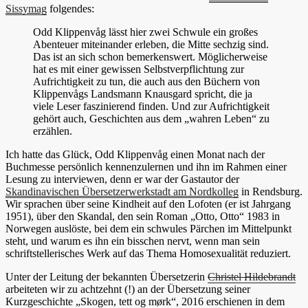
Sissymag
folgendes:
Odd Klippenvåg lässt hier zwei Schwule ein großes
Abenteuer miteinander erleben, die Mitte sechzig sind.
Das ist an sich schon bemerkenswert. Möglicherweise
hat es mit einer gewissen Selbstverpflichtung zur
Aufrichtigkeit zu tun, die auch aus den Büchern von
Klippenvågs Landsmann Knausgard spricht, die ja
viele Leser faszinierend finden. Und zur Aufrichtigkeit
gehört auch, Geschichten aus dem „wahren Leben“ zu
erzählen.
Ich hatte das Glück, Odd Klippenvåg einen Monat nach der
Buchmesse persönlich kennenzulernen und ihn im Rahmen einer
Lesung zu interviewen, denn er war der Gastautor der
Skandinavischen Übersetzerwerkstadt am Nordkolleg
in Rendsburg.
Wir sprachen über seine Kindheit auf den Lofoten (er ist Jahrgang
1951), über den Skandal, den sein Roman „Otto, Otto“ 1983 in
Norwegen auslöste, bei dem ein schwules Pärchen im Mittelpunkt
steht, und warum es ihn ein bisschen nervt, wenn man sein
schriftstellerisches Werk auf das Thema Homosexualität reduziert.
Unter der Leitung der bekannten Übersetzerin
Christel Hildebrandt
arbeiteten wir zu achtzehnt (!) an der Übersetzung seiner
Kurzgeschichte „Skogen, tett og mørk“, 2016 erschienen in dem