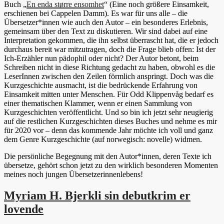
Buch „
En enda større ensomhet
“ (Eine noch größere Einsamkeit,
erschienen bei Cappelen Damm). Es war für uns alle – die
Übersetzer*innen wie auch den Autor – ein besonderes Erlebnis,
gemeinsam über den Text zu diskutieren. Wir sind dabei auf eine
Interpretation gekommen, die ihn selbst überrascht hat, die er jedoch
durchaus bereit war mitzutragen, doch die Frage blieb offen: Ist der
Ich-Erzähler nun pädophil oder nicht? Der Autor betont, beim
Schreiben nicht in diese Richtung gedacht zu haben, obwohl es die
LeserInnen zwischen den Zeilen förmlich anspringt. Doch was die
Kurzgeschichte ausmacht, ist die bedrückende Erfahrung von
Einsamkeit mitten unter Menschen. Für Odd Klippenvåg bedarf es
einer thematischen Klammer, wenn er einen Sammlung von
Kurzgeschichten veröffentlicht. Und so bin ich jetzt sehr neugierig
auf die restlichen Kurzgeschichten dieses Buches und nehme es mir
für 2020 vor – denn das kommende Jahr möchte ich voll und ganz
dem Genre Kurzgeschichte (auf norwegisch: novelle) widmen.
Die persönliche Begegnung mit den Autor*innen, deren Texte ich
übersetze, gehört schon jetzt zu den wirklich besonderen Momenten
meines noch jungen Übersetzerinnenlebens!
Myriam H. Bjerkli sin debutkrim er
lovende