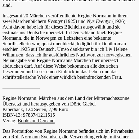
sind.
Insgesamt 20 Märchen veröffentlichte Regine Normann in ihren
zwei Märchenbüchern
Eventyr
(1925) und
Nye Eventyr
(1926).
Acht davon habe ich für dieses Büchlein ausgewählt und sie
erstmals ins Deutsche übersetzt. In Deutschland blieb Regine
Normann, die in Norwegen zu Lebzeiten eine bekannte
Schriftstellerin war, quasi unentdeckt, lediglich ihr Debütroman
erschien 1925 auf Deutsch. Umso dankbarer bin ich Liv Helene
Willumsen, dass ich ihr ausführliches Nachwort zur norwegischen
Neuausgabe von Regine Normanns Märchen hier übersetzt
abdrucken darf. Auf diese Weise bekommen alle deutschen
Leserinnen und Leser einen Einblick in das Leben und das
schriftstellerische Werk einer wirklich beeindruckenden Frau.
———————–
Regine Normann: Märchen aus dem Land der Mitternachtssonne
Übersetzt und herausgegeben von Dörte Giebel
Paperback, 124 Seiten, 7,99 Euro
ISBN-13: 9783741211515
Verlag:
Books on Demand
Das Portraitfoto von Regine Normann befindet sich im Privatbesitz
von Rolf Normann Svendsen, die Verwendung erfolgt mit seiner