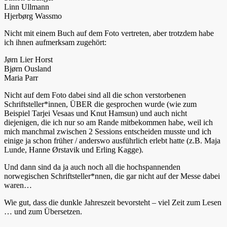
Linn Ullmann
Hjerbørg Wassmo
Nicht mit einem Buch auf dem Foto vertreten, aber trotzdem habe
ich ihnen aufmerksam zugehört:
Jørn Lier Horst
Bjørn Ousland
Maria Parr
Nicht auf dem Foto dabei sind all die schon verstorbenen
Schriftsteller*innen, ÜBER die gesprochen wurde (wie zum
Beispiel Tarjei Vesaas und Knut Hamsun) und auch nicht
diejenigen, die ich nur so am Rande mitbekommen habe, weil ich
mich manchmal zwischen 2 Sessions entscheiden musste und ich
einige ja schon früher / anderswo ausführlich erlebt hatte (z.B. Maja
Lunde, Hanne Ørstavik und Erling Kagge).
Und dann sind da ja auch noch all die hochspannenden
norwegischen Schriftsteller*nnen, die gar nicht auf der Messe dabei
waren…
Wie gut, dass die dunkle Jahreszeit bevorsteht – viel Zeit zum Lesen
… und zum Übersetzen.