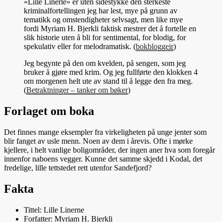
«Lille Linerle» er uten sidestykke den sterkeste
kriminalfortellingen jeg har lest, mye på grunn av
tematikk og omstendigheter selvsagt, men like mye
fordi Myriam H. Bjerkli faktisk mestrer det å fortelle en
slik historie uten å bli for sentimental, for blodig, for
spekulativ eller for melodramatisk. (
bokbloggeir
)
Jeg begynte på den om kvelden, på sengen, som jeg
bruker å gjøre med krim. Og jeg fullførte den klokken 4
om morgenen helt ute av stand til å legge den fra meg.
(
Betraktninger – tanker om bøker
)
Forlaget om boka
Det finnes mange eksempler fra virkeligheten på unge jenter som
blir fanget av usle menn. Noen av dem i årevis. Ofte i mørke
kjellere, i helt vanlige boligområder, der ingen aner hva som foregår
innenfor naboens vegger. Kunne det samme skjedd i Kodal, det
fredelige, lille tettstedet rett utenfor Sandefjord?
Fakta
Tittel:
Lille Linerne
Forfatter:
Myriam H. Bjerkli