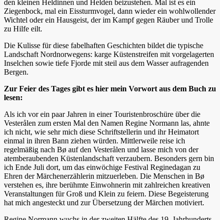
den kleinen Heldinnen und Helden beizustehen. Mal ist es ein
Ziegenbock, mal ein Eissturmvogel, dann wieder ein wohlwollender
Wichtel oder ein Hausgeist, der im Kampf gegen Räuber und Trolle
zu Hilfe eilt.
Die Kulisse für diese fabelhaften Geschichten bildet die typische
Landschaft Nordnorwegens: karge Küstenstreifen mit vorgelagerten
Inselchen sowie tiefe Fjorde mit steil aus dem Wasser aufragenden
Bergen.
Zur Feier des Tages gibt es hier mein Vorwort aus dem Buch zu
lesen:
Als ich vor ein paar Jahren in einer Touristenbroschüre über die
Vesterålen zum ersten Mal den Namen Regine Normann las, ahnte
ich nicht, wie sehr mich diese Schriftstellerin und ihr Heimatort
einmal in ihren Bann ziehen würden. Mittlerweile reise ich
regelmäßig nach Bø auf den Vesterålen und lasse mich von der
atemberaubenden Küstenlandschaft verzaubern. Besonders gern bin
ich Ende Juli dort, um das einwöchige Festival Reginedagan zu
Ehren der Märchenerzählerin mitzuerleben. Die Menschen in Bø
verstehen es, ihre berühmte Einwohnerin mit zahlreichen kreativen
Veranstaltungen für Groß und Klein zu feiern. Diese Begeisterung
hat mich angesteckt und zur Übersetzung der Märchen motiviert.
Regine Normann wuchs in der zweiten Hälfte des 19. Jahrhunderts