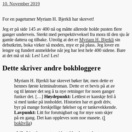
10. November 2019
For en pageturner Myriam H. Bjerkli har skrevet!
Jeg er på side 145 av 400 nå og måtte allerede holde pusten flere
ganger underveis. Sterkt med perspektivveksel fra mora til den sju år
gamle dattera og tilbake. Utrolig at det er
Myriam H. Bjerkli
sin
debutkrim, boka virker så moden, mye er på plass. Jeg lover en
lengre og fundert anmeldelse når jeg har lest hele 400 sidene. Bare
at det må ut nå: Les! Les! Les!
Dette skriver andre bokbloggere
Myriam H. Bjerkli har skrevet bøker før, men dette er
hennes første kriminalroman. Dette er et bevis på at av
og til lønner det seg å ta nye retninger for noen ganger
funker det. […]
Høydepunkt:
Lettlest er kanskje feil å
si med tanke på innholdet. Historien har et godt driv,
byr på mange forskjellige følelser og er tankevekkende.
Lavpunkt:
Litt for forutsigbart og for mye som skjer
på en gang. Det kan oppleves som noe masete.
(
I
bokhylla
)