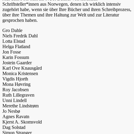
Schriftsteller*innen aus Norwegen, denen ich wirklich intensiv
zugehört habe, wenn sie über Ihre Bücher und ihren Schreibprozess,
über ihre Themen und ihre Haltung zur Welt und zur Literatur
gesprochen haben.
Gro Dahle
Niels Fredrik Dahl
Lotta Elstad
Helga Flatland
Jon Fosse
Karin Fossum
Jostein Gaarder
Karl Ove Knausgård
Monica Kristensen
Vigdis Hjorth
Mona Høvring
Roy Jacobsen
Ruth Lillegraven
Unni Lindell
Merethe Lindstrøm
Jo Nesbø
Agnes Ravatn
Kjerst A. Skomsvold
Dag Solstad
Simon Stranger