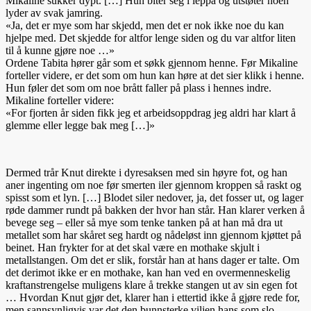
Mikaline sukker dypt. […] Hun biter seg i leppa og utstøter noen
lyder av svak jamring.
«Ja, det er mye som har skjedd, men det er nok ikke noe du kan
hjelpe med. Det skjedde for altfor le
nge siden og du var altfor liten
til å kunne gjøre noe …»
Ordene Tabita hører går som et søkk gjennom henne. Før Mikaline
forteller videre, er det som om hun kan høre at det sier klikk i henne.
Hun føler det som om noe brått faller på plass i hennes indre.
Mikaline forteller videre:
«For fjorten år siden fikk jeg et arbeidsoppdrag jeg aldri har klart å
glemme eller legge bak meg […]»
Dermed trår Knut direkte i dyresaksen med sin høyre fot, og han
aner ingenting om noe før smerten iler gjennom kroppen så raskt og
spisst som et lyn. […] Blodet siler nedover, ja, det fosser ut, og lager
røde dammer rundt på bakken der hvor han står. Han klarer verken å
bevege seg – eller så m
ye som tenke tanken på at han må dra ut
metallet som har skåret seg hardt og nådeløst inn gjennom kjøttet på
beinet. Han frykter for at det skal være en mothake skjult i
metallstangen. Om det er slik, forstår han at hans dager er talte. Om
det derimot ikke er en mothake, kan han ved en overmenneskelig
kraftanstrengelse muligens klare å trekke stangen ut av sin egen fot
… Hvordan Knut gjør det, klarer han i ettertid ikke å gjøre rede for,
men sannsynligvis var det den bunnsterke viljen hans som slo