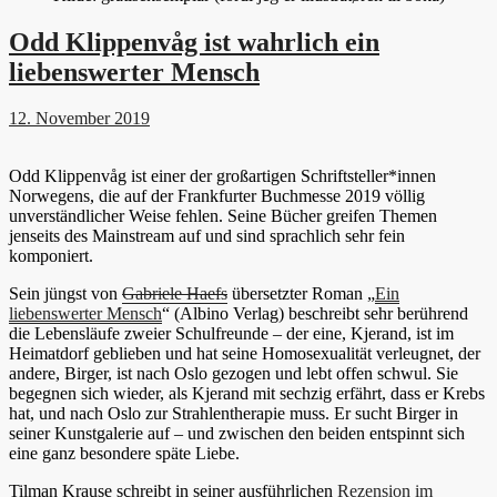
Odd Klippenvåg ist wahrlich ein
liebenswerter Mensch
12. November 2019
Odd Klippenvåg ist einer der großartigen Schriftsteller*innen
Norwegens, die auf der Frankfurter Buchmesse 2019 völlig
unverständlicher Weise fehlen. Seine Bücher greifen Themen
jenseits des Mainstream auf und sind sprachlich sehr fein
komponiert.
Sein jüngst von
Gabriele Haefs
übersetzter Roman „
Ein
liebenswerter Mensch
“ (Albino Verlag) beschreibt sehr berührend
die Lebensläufe zweier Schulfreunde – der eine, Kjerand, ist im
Heimatdorf geblieben und hat seine Homosexualität verleugnet, der
andere, Birger, ist nach Oslo gezogen und lebt offen schwul. Sie
begegnen sich wieder, als Kjerand mit sechzig erfährt, dass er Krebs
hat, und nach Oslo zur Strahlentherapie muss. Er sucht Birger in
seiner Kunstgalerie auf – und zwischen den beiden entspinnt sich
eine ganz besondere späte Liebe.
Tilman Krause schreibt in seiner ausführlichen
Rezension im