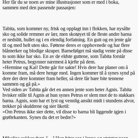
Her får du se noen av mine illustrasjoner som er med i boka,
sammen med den passende passasjen:
Tabita, som kommer ny, frisk og opplagt inn i flokken, har nysålte
sko og solide remmer av lær, men skotøyet til de fleste andre barna
er nedslitt, hullet og i en elendig forfatning. En gutt og en jente går
til og med helt uten sko. Føttene deres er opphovnede og har flere
blåmerker og blodige skraper. Barnefølget må stadig vente på disse
to som ikke har sko. En av de eldste guttene, som Tabita forstår
heter Petr
us, begynner nærmest å kjefte på dem.
«Hermine og Kai! Dette går for sakte! Hvis dere har planer om å
komme fram, må dere henge med. Ingen kommer til å synes synd på
dere der dere kommer fram heller, så dere får bare bite tennene
sammen og gå på.»
Ved siden av Tabita går det en annen jente som heter Agnis. Tabita
hvisker stille til Agnis at hun synes Petrus er slem mot de to stakkars
barna. Agnis, som har et lyst og vennlig ansikt midt i stundens alvor,
trekker på skuldrene og sier liketil:
«Om Petrus ikke sier dette, vil disse to barna bli liggende igjen i
grøftekanten. Synes du det er bedre?»