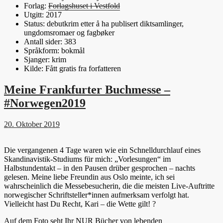
Forlag:
Forlagshuset i Vestfold
Utgitt: 2017
Status: debutkrim etter å ha publisert diktsamlinger,
ungdomsromaer og fagbøker
Antall sider: 383
Språkform: bokmål
Sjanger: krim
Kilde: Fått gratis fra forfatteren
Meine Frankfurter Buchmesse –
#Norwegen2019
20. Oktober 2019
Die vergangenen 4 Tage waren wie ein Schnelldurchlauf eines
Skandinavistik-Studiums für mich: „Vorlesungen“ im
Halbstundentakt – in den Pausen drüber gesprochen – nachts
gelesen.
Meine liebe Freundin aus Oslo meinte, ich sei
wahrscheinlich die Messebesucherin, die die meisten Live-Auftritte
norwegischer Schriftsteller*innen aufmerksam verfolgt hat.
Vielleicht hast Du Recht, Kari – die Wette gilt!
?
Auf dem Foto seht Ihr NUR Bücher von lebenden