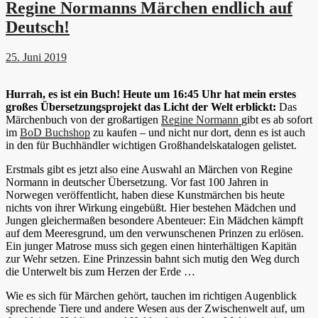
Regine Normanns Märchen endlich auf
Deutsch!
25. Juni 2019
Hurrah, es ist ein Buch! Heute um 16:45 Uhr hat mein erstes
großes Übersetzungsprojekt das Licht der Welt erblickt:
Das
Märchenbuch von der großartigen
Regine Normann
gibt es ab sofort
im
BoD Buchshop
zu kaufen – und nicht nur dort, denn es ist auch
in den für Buchhändler wichtigen Großhandelskatalogen gelistet.
Erstmals gibt es jetzt also eine Auswahl an Märchen von Regine
Normann in deutscher Übersetzung. Vor fast 100 Jahren in
Norwegen veröffentlicht, haben diese Kunstmärchen bis heute
nichts von ihrer Wirkung eingebüßt. Hier bestehen Mädchen und
Jungen gleichermaßen besondere Abenteuer: Ein Mädchen kämpft
auf dem Meeresgrund, um den verwunschenen Prinzen zu erlösen.
Ein junger Matrose muss sich gegen einen hinterhältigen Kapitän
zur Wehr setzen. Eine Prinzessin bahnt sich mutig den Weg durch
die Unterwelt bis zum Herzen der Erde …
Wie es sich für Märchen gehört, tauchen im richtigen Augenblick
sprechende Tiere und andere Wesen aus der Zwischenwelt auf, um